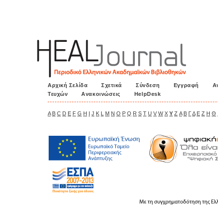
Αρχική Σελίδα
Σχετικά
Σύνδεση
Εγγραφή
Α
Τευχών
Ανακοινώσεις
HelpDesk
A
B
C
D
E
F
G
H
I
J
K
L
M
N
O
P
Q
R
S
T
U
V
W
X
Y
Z
Α
Β
Γ
Δ
Ε
Ζ
Η
Θ