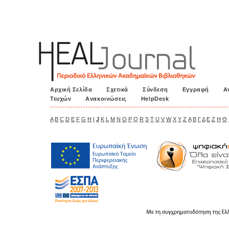
Αρχική Σελίδα
Σχετικά
Σύνδεση
Εγγραφή
Α
Τευχών
Ανακοινώσεις
HelpDesk
A
B
C
D
E
F
G
H
I
J
K
L
M
N
O
P
Q
R
S
T
U
V
W
X
Y
Z
Α
Β
Γ
Δ
Ε
Ζ
Η
Θ