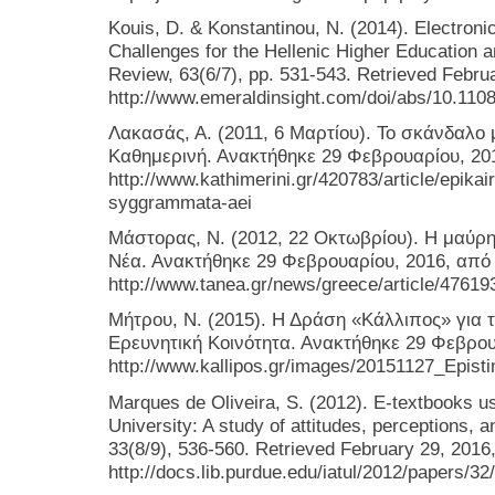
Kouis, D. & Konstantinou, N. (2014). Electron
Challenges for the Hellenic Higher Education 
Review, 63(6/7), pp. 531-543. Retrieved Febru
http://www.emeraldinsight.com/doi/abs/10.110
Λακασάς, Α. (2011, 6 Μαρτίου). Το σκάνδαλο
Καθημερινή. Ανακτήθηκε 29 Φεβρουαρίου, 20
http://www.kathimerini.gr/420783/article/epikai
syggrammata-aei
Μάστορας, Ν. (2012, 22 Οκτωβρίου). Η μαύρ
Νέα. Ανακτήθηκε 29 Φεβρουαρίου, 2016, από
http://www.tanea.gr/news/greece/article/47619
Μήτρου, Ν. (2015). Η Δράση «Κάλλιπος» για τ
Ερευνητική Κοινότητα. Ανακτήθηκε 29 Φεβρου
http://www.kallipos.gr/images/20151127_Epist
Marques de Oliveira, S. (2012). E-textbooks u
University: A study of attitudes, perceptions,
33(8/9), 536-560. Retrieved February 29, 2016
http://docs.lib.purdue.edu/iatul/2012/papers/32/