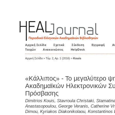
Αρχική Σελίδα
Σχετικά
Σύνδεση
Εγγραφή
Α
Τευχών
Ανακοινώσεις
HelpDesk
Αρχική Σελίδα
>
Τόμ. 2, Αρ. 1 (2016)
>
Kouis
«Κάλλιπος» - Το μεγαλύτερο ψ
Ακαδημαϊκών Ηλεκτρονικών Σ
Πρόσβασης
Dimitrios Kouis, Stavroula Christaki, Stamatina
Anastasopoulou, George Veranis, Catherine Vra
Dimou, Kyriakos Diakonikolaou, Konstantinos E