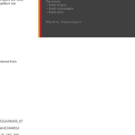
Περιήγηση
ιριδίων και
Κατά τεύχος
Κατά συγγραφέα
Κατά τίτλο
Μέγεθος Χαρακτήρων
trieved from
00/J112v05n03_07
v/?id=EJ444814