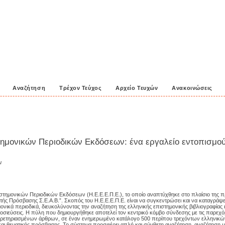
Αναζήτηση
Τρέχον Τεύχος
Αρχείο Τευχών
Ανακοινώσεις
τημονικών Περιοδικών Εκδόσεων: ένα εργαλείο εντοπισμο
u
στημονικών Περιοδικών Εκδόσεων (Η.Ε.Ε.Ε.Π.Ε.), το οποίο αναπτύχθηκε στο πλαίσιο της 
ς Πρόσβασης Σ.Ε.Α.Β.”. Σκοπός του Η.Ε.Ε.Ε.Π.Ε. είναι να συγκεντρώσει και να καταγράψει
ονικά περιοδικά, διευκολύνοντας την αναζήτηση της ελληνικής επιστημονικής βιβλιογραφίας 
ημοσιεύσεις. Η πύλη που δημιουργήθηκε αποτελεί τον κεντρικό κόμβο σύνδεσης με τις παρεχ
υρετηριασμένων άρθρων, σε έναν ενημερωμένο κατάλογο 500 περίπου τρεχόντων ελληνικώ
 και θεματικής πρόσβασης. Το σύστημα προσφέρει απλή και σύνθετη αναζήτηση, αναζήτηση με