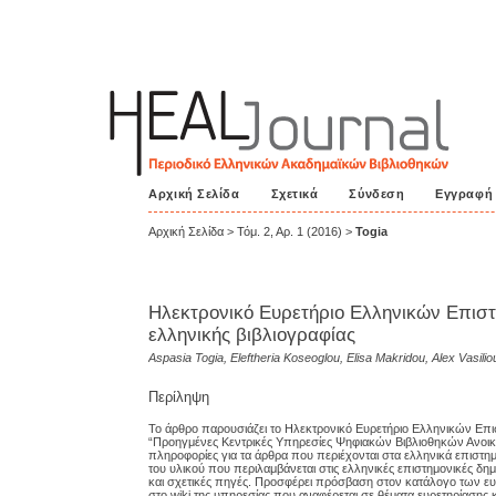
Αρχική Σελίδα
Σχετικά
Σύνδεση
Εγγραφή
Αρχική Σελίδα
>
Τόμ. 2, Αρ. 1 (2016)
>
Togia
Ηλεκτρονικό Ευρετήριο Ελληνικών Επισ
ελληνικής βιβλιογραφίας
Aspasia Togia, Eleftheria Koseoglou, Elisa Makridou, Alex Vasilio
Περίληψη
Το άρθρο παρουσιάζει το Ηλεκτρονικό Ευρετήριο Ελληνικών Επι
“Προηγμένες Κεντρικές Υπηρεσίες Ψηφιακών Βιβλιοθηκών Ανοικτή
πληροφορίες για τα άρθρα που περιέχονται στα ελληνικά επιστημ
του υλικού που περιλαμβάνεται στις ελληνικές επιστημονικές δ
και σχετικές πηγές. Προσφέρει πρόσβαση στον κατάλογο των ε
στο wiki της υπηρεσίας που αναφέρεται σε θέματα ευρετηρίασης