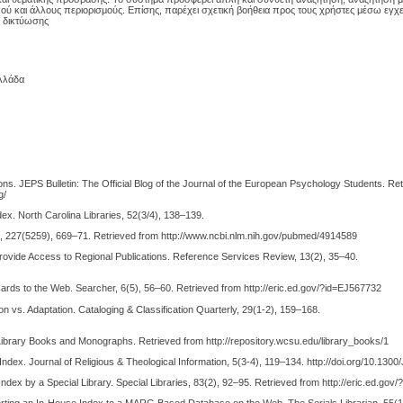
κού και άλλους περιορισμούς. Επίσης, παρέχει σχετική βοήθεια προς τους χρήστες μέσω εγχε
α δικτύωσης
Ελλάδα
tions. JEPS Bulletin: The Official Blog of the Journal of the European Psychology Students. Re
g/
dex. North Carolina Libraries, 52(3/4), 138–139.
ture, 227(5259), 669–71. Retrieved from http://www.ncbi.nlm.nih.gov/pubmed/4914589
Provide Access to Regional Publications. Reference Services Review, 13(2), 35–40.
Cards to the Web. Searcher, 6(5), 56–60. Retrieved from http://eric.ed.gov/?id=EJ567732
ion vs. Adaptation. Cataloging & Classification Quarterly, 29(1-2), 159–168.
. Library Books and Monographs. Retrieved from http://repository.wcsu.edu/library_books/1
dex. Journal of Religious & Theological Information, 5(3-4), 119–134. http://doi.org/10.13
 Index by a Special Library. Special Libraries, 83(2), 92–95. Retrieved from http://eric.ed.go