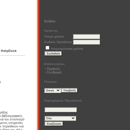
Βοήθεια
Χρήστης
Όνομα χρήστη
Κωδικός Πρόσβασης
Απομνημόνευση χρήστη
HelpDesk
Ειδοποιήσεις
Προβολή
Συνδρομή
ύ
Γλώσσα
Επιλογή γλώσσας
Περιεχόμενα Περιοδικού
Αναζήτηση
πράξης
##plugins.block.navigation.searchScope##
 βιβλιογραφικές
και τον εντοπισμό
όμενες υπηρεσίες
ν περιοδικών και
 βάση τον τίτλο