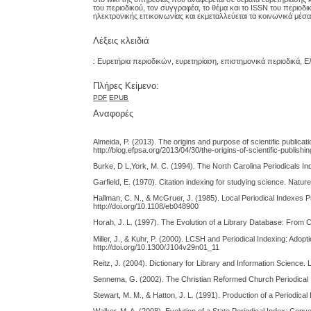
του περιοδικού, τον συγγραφέα, το θέμα και το ISSN του περιοδι
ηλεκτρονικής επικοινωνίας και εκμεταλλεύεται τα κοινωνικά μέσ
Λέξεις κλειδιά
: Ευρετήρια περιοδικών, ευρετηρίαση, επιστημονικά περιοδικά, 
Πλήρες Κείμενο:
PDF
EPUB
Αναφορές
Almeida, P. (2013). The origins and purpose of scientific publica
http://blog.efpsa.org/2013/04/30/the-origins-of-scientific-publishin
Burke, D L,York, M. C. (1994). The North Carolina Periodicals In
Garfield, E. (1970). Citation indexing for studying science. Na
Hallman, C. N., & McGruer, J. (1985). Local Periodical Indexes 
http://doi.org/10.1108/eb048900
Horah, J. L. (1997). The Evolution of a Library Database: From 
Miller, J., & Kuhr, P. (2000). LCSH and Periodical Indexing: Adopt
http://doi.org/10.1300/J104v29n01_11
Reitz, J. (2004). Dictionary for Library and Information Science
Sennema, G. (2002). The Christian Reformed Church Periodical In
Stewart, M. M., & Hatton, J. L. (1991). Production of a Periodical